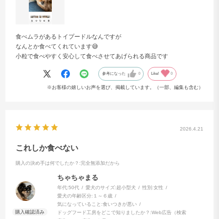
食べムラがあるトイプードルなんですが
なんとか食べてくれています😅
小粒で食べやすく安心して食べさせてあげられる商品です
参考になった
0
Like!
0
※お客様の嬉しいお声を選び、掲載しています。（一部、編集も含む）
獣医師の
96%がドッグフード工房を推奨
ドッグフード工房のシリーズを全国の獣医師115名にご使
用いただいて評価を聞く調査を行いました。
2026.4.21
「ドッグフード工房」について犬の飼い主様から相談さ
これしか食べない
れた場合に推奨するかどうか聞いたところ、獣医師の9
購入の決め手は何でしたか？
:完全無添加だから
6％が推奨するという結果になりました。
ちゃちゃまる
年代:
50代
愛犬のサイズ:
超小型犬
性別:
女性
愛犬の年齢区分:
１～６歳
ドッグフード工房を与え続ける5つのメリ
気になっていること:
食いつきが悪い
ドッグフード工房をどこで知りましたか？:
Web広告（検索