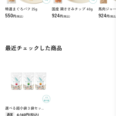
特選まぐろパフ 25g
国産 鶏ささみチップ 40g
馬肉ジャーキ
550
924
924
円
円
円
(税込)
(税込)
(税込
最近チェックした商品
選べる超小袋３袋セッ...
4,140
(税込)
通常
円