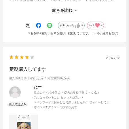
無添加食材で
世界の栄養基準AAFCOをクリア*
今回は最初から食べてくれました。
続きを読む
我が家では3種類を混ぜていますが、偏りなく食べてくれるので助かっ
「ドッグフード工房」は、人間の食事と同じようにワン
ています。
ちゃんの体に必要なすべての栄養を天然食材だけで摂る
参考になった
0
Like!
0
ことにこだわった無添加フードです。
※お客様の嬉しいお声を選び、掲載しています。（一部、編集も含む）
多くのペットフードには合成ビタミンや合成ミネラルな
どの添加物が配合されていますが、「ドッグフード工
房」は合成添加物を一切使用せずに天然食材のみでAAFC
2026.7.12
Oの基準をクリア（＊）しています。
大切な愛犬のすこやかさのためには、どんな妥協も許さ
定期購入してます
ない。自然の恵みをそのまま活かした、安心でおいしい
購入の決め手は何でしたか？
:完全無添加だから
できたてフードをお届けします。
たー
＊AAFCO（米国飼料検査官協会）が定める成犬期の給与
愛犬のサイズ:
小型犬
愛犬の年齢区分:
７～９歳
気になっていること:
食いつきが悪い
試験をクリア
ドッグフード工房をどこで知りましたか？:
フォローしてい
るインスタグラマーの投稿を見て