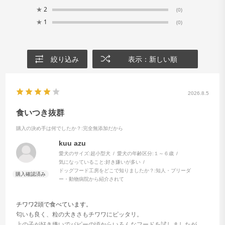
★
2
(0)
★
1
(0)
食いつき抜群
香ばしいおいしさ
袋を開けるとただようかつおぶしのおいしそうな香り
絞り込み
表示：新しい順
は、ワンちゃんにもご家族にも大好評。
嗜好性の高い原材料と製法を追及した、たまものです。
2026.8.5
食いつき抜群
購入の決め手は何でしたか？
:完全無添加だから
kuu azu
愛犬のサイズ:
超小型犬
愛犬の年齢区分:
１～６歳
気になっていること:
好き嫌いが多い
ドッグフード工房をどこで知りましたか？:
知人・ブリーダ
ー・動物病院から紹介されて
チワワ2頭で食べています。
匂いも良く、粒の大きさもチワワにピッタリ。
上の子が好き嫌いでパピーの頃からいろんなフードを試しましたが、