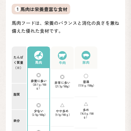
1
馬肉は栄養豊富な食材
馬肉フードは、栄養のバランスと消化の良さを兼ね
備えた優れた食材です。
たんぱ
豚肉
馬肉
牛肉
く質量
（※）
非常に多い
普通
非常に多い
（20.1ｇ/100
（17.8ｇ/100g）
（21.7g/100g）
ｇ）
脂質
多め
やや多め
少ない
（16.0ｇ/100
（9.1g/100ｇ）
（2.5g/100g）
ｇ）
鉄分