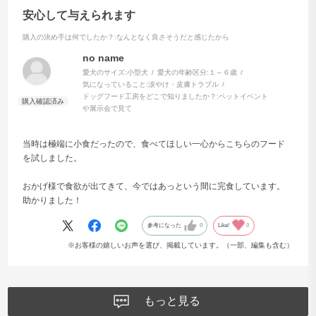
安心して与えられます
総合栄養食ですか？
購入の決め手は何でしたか？
:なんとなく良さそうだと感じたから
no name
愛犬のサイズ:
小型犬
愛犬の年齢区分:
１～６歳
気になっていること:
涙やけ・皮膚トラブル
ドッグフード工房をどこで知りましたか？:
ペットイベント
閉じる
や展示会で見て
当時は極端に小食だったので、食べてほしい一心からこちらのフード
を試しました。
おかげ様で食欲が出てきて、今ではあっという間に完食しています。
助かりました！
参考になった
0
Like!
0
※お客様の嬉しいお声を選び、掲載しています。（一部、編集も含む）
もっと見る