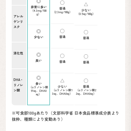
非常に多い
普通
少ない
（4.3mg/100
（2.3mg/100g）
（0.5㎎/100g）
g）
アレル
ゲンリ
スク
普通
少ない
普通
消化性
良い
普通
普通
DHA・
多い
リノレ
少ない
普通
（αリノレン酸
（αリノレン酸1
ン酸
（αリノレン酸2
91㎎、DHA0
3㎎、DHA0㎎）
2㎎、DHA0㎎）
㎎）
※可食部100gあたり（文部科学省 日本食品標準成分表より
抜粋、種類により変動あり）