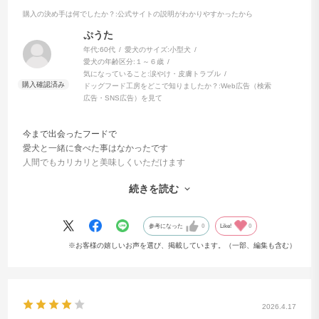
購入の決め手は何でしたか？
:公式サイトの説明がわかりやすかったから
ぷうた
よくあるご質問
年代:
60代
愛犬のサイズ:
小型犬
愛犬の年齢区分:
１～６歳
気になっていること:
涙やけ・皮膚トラブル
ドッグフード工房をどこで知りましたか？:
Web広告（検索
広告・SNS広告）を見て
フードの切り替え方法はどのようにしたらい
いですか？
今まで出会ったフードで
愛犬と一緒に食べた事はなかったです
人間でもカリカリと美味しくいただけます
それから、油の嫌な感じも
続きを読む
全くないんです
原材料はすべて国産ですか？
きっと愛犬も美味しいですね
参考になった
0
Like!
0
少し硬いので、食べにくくしている時は
※お客様の嬉しいお声を選び、掲載しています。（一部、編集も含む）
少しお水で柔らかくしてます
どのように保管をすればいいですか？
これからもずっと食べさせるつもりです
よろしくお願いします
2026.4.17