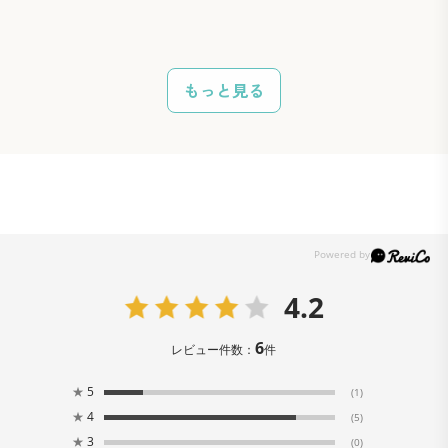
栄養・風味を壊さない
独自の「生づくり製法」
もっと見る
生の食材に含まれている栄養素や酵素を活かすため、食
材を蒸して、刻んで、高熱を加えず、低温風でじっくり
乾燥。
「自然の恵み」のおいしさをそのままにつくりあげてい
ます。
4.2
6
レビュー件数：
件
★
5
(1)
★
4
(5)
★
3
(0)