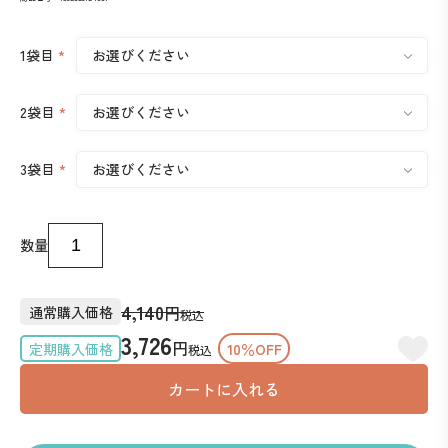
1袋目
*
2袋目
*
3袋目
*
数量
4,140
円
通常購入価格
税込
3,726
円
定期購入価格
10％OFF
税込
カートに入れる