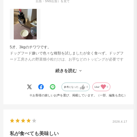
ット
広告・SNS広告）を見て
健康的な毛並み
きれいな目元の維持
5才、3kgのチワワです。
ドッグフード嫌いで色々な種類を試しましたが全く食べず。ドッグフ
ード工房さんの野菜畑小粒だけは、お芋などのトッピングが必要です
が食べてくれます。
食材由来のビタミンをバラン
毎日の食事を整えることで
続きを読む
少しふやかした状態が好みのようです。
スよく含み、毎日の食事を通
ワンちゃんの健やかな皮膚
してワンちゃんの健やかなコ
境づくりに配慮。天然食材
参考になった
0
Like!
0
ンディション維持をサポー
来の栄養をバランスよく
※お客様の嬉しいお声を選び、掲載しています。（一部、編集も含む）
ト。ドッグフード工房を継続
み、日々のコンディション
して与えることで、毛並みや
持をサポートします。アレ
全体の印象にも配慮した食生
ゲンになりにくい食材を使
活をお手伝いします。
し、安心して続けやすい設
2026.4.17
です。
私が食べても美味しい