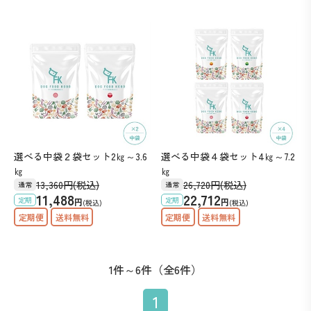
選べる中袋２袋セット2㎏～3.6
選べる中袋４袋セット4㎏～7.2
㎏
㎏
13,360
円
(税込)
26,720
円
(税込)
通常
通常
11,488
22,712
定期
定期
円
円
(税込)
(税込)
1件～6件（全6件）
1