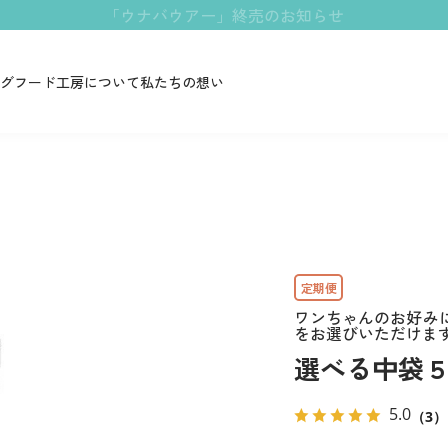
「ウナバウアー」終売のお知らせ
グフード工房について
私たちの想い
ワンちゃんのお好み
をお選びいただけま
選べる中袋５
5.0
（3）