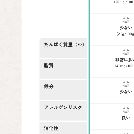
（20.1ｇ/10
少ない
（2.5g/100
たんぱく質量（※）
非常に多
脂質
（4.3mg/10
鉄分
少ない
アレルゲンリスク
良い
消化性