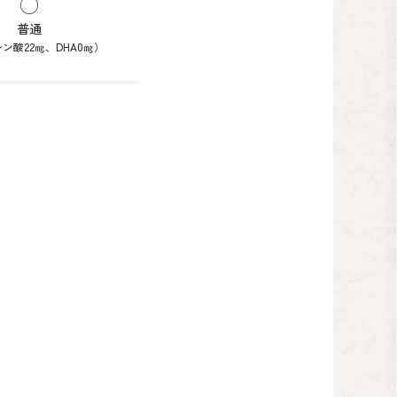
普通
ン酸22㎎、DHA0㎎）