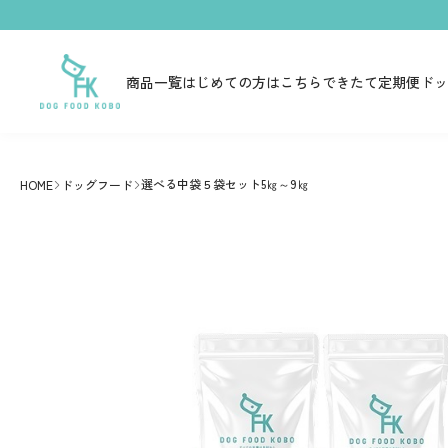
商品一覧
はじめての方はこちら
できたて定期便
ドッ
選べる中袋５袋セット5㎏～9㎏
HOME
ドッグフード