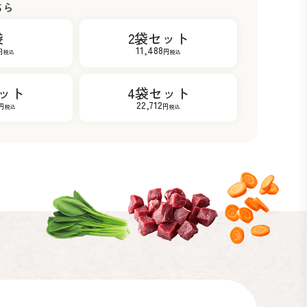
ちら
袋
2袋セット
11,488
円
円
税込
税込
ット
4袋セット
22,712
円
円
税込
税込