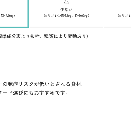
少ない
（αリノレン酸13㎎、DHA0㎎）
（αリノレ
DHA0㎎）
品標準成分表より抜粋、種類により変動あり）
ーの発症リスクが低いとされる食材。
フード選びにもおすすめです。