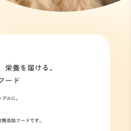
、
栄養を届ける。
フード
ンプルに。
全無添加フードです。