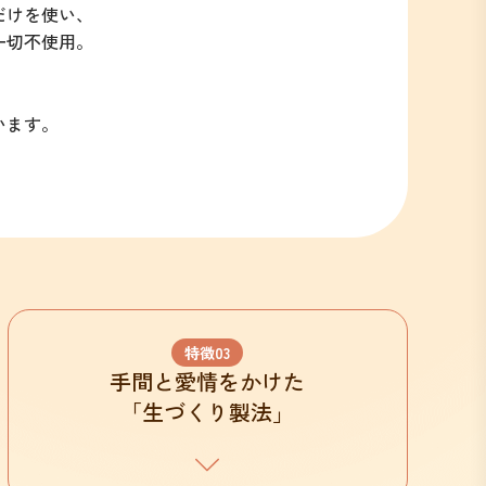
だけを使い、
一切不使用。
います。
特徴
03
手間と愛情をかけた
「生づくり製法」