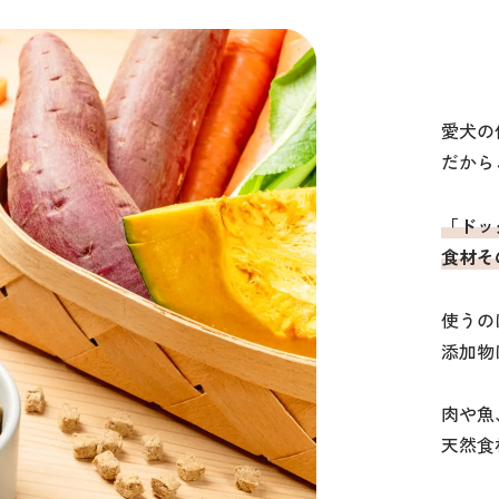
愛犬の
だから
「ドッ
食材そ
使うの
添加物
肉や魚
天然食