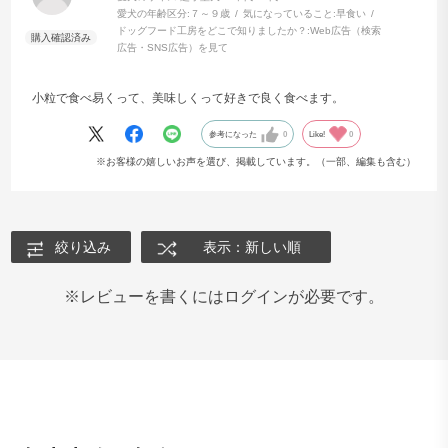
愛犬の年齢区分:
７～９歳
気になっていること:
早食い
ドッグフード工房を与え続ける5つのメリ
ドッグフード工房をどこで知りましたか？:
Web広告（検索
広告・SNS広告）を見て
ット
小粒で食べ易くって、美味しくって好きで良く食べます。
健康的な毛並み
きれいな目元の維持
参考になった
0
Like!
0
※お客様の嬉しいお声を選び、掲載しています。（一部、編集も含む）
絞り込み
表示：新しい順
食材由来のビタミンをバラン
毎日の食事を整えることで
※レビューを書くにはログインが必要です。
スよく含み、毎日の食事を通
ワンちゃんの健やかな皮膚
してワンちゃんの健やかなコ
境づくりに配慮。天然食材
ンディション維持をサポー
来の栄養をバランスよく
ト。ドッグフード工房を継続
み、日々のコンディション
して与えることで、毛並みや
持をサポートします。アレ
全体の印象にも配慮した食生
ゲンになりにくい食材を使