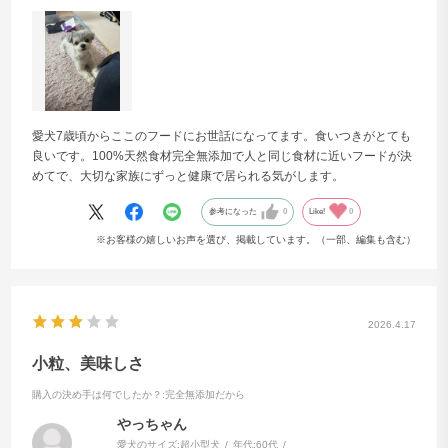
愛犬7歳頃からここのフードにお世話になってます。食いつきがとても
良いです。100%天然食材完全無添加で人と同じ食材に近いフードが決
めてで、大切な家族にずっと健康で居られる気がします。
参考になった
0
Like!
0
※お客様の嬉しいお声を選び、掲載しています。（一部、編集も含む）
獣医師の
96%がドッグフード工房を推奨
ドッグフード工房のシリーズを全国の獣医師115名にご使
用いただいて評価を聞く調査を行いました。
2026.4.17
「ドッグフード工房」について犬の飼い主様から相談さ
小粒、美味しさ
れた場合に推奨するかどうか聞いたところ、獣医師の9
購入の決め手は何でしたか？
:完全無添加だから
6％が推奨するという結果になりました。
やっちゃん
愛犬のサイズ:
超小型犬
年代:
60代