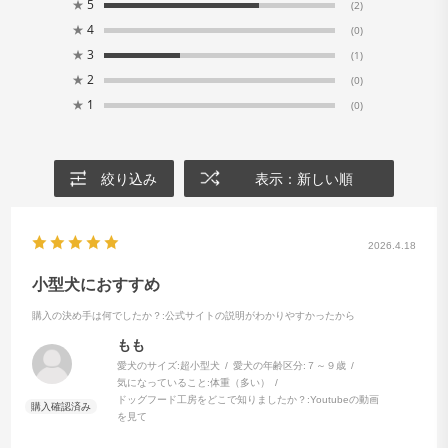
★
5
(2)
★
4
(0)
★
3
(1)
★
2
(0)
★
1
(0)
食いつき抜群
香ばしいおいしさ
袋を開けるとただようかつおぶしのおいしそうな香り
絞り込み
表示：新しい順
は、ワンちゃんにもご家族にも大好評。
嗜好性の高い原材料と製法を追及した、たまものです。
2026.4.18
小型犬におすすめ
購入の決め手は何でしたか？
:公式サイトの説明がわかりやすかったから
もも
愛犬のサイズ:
超小型犬
愛犬の年齢区分:
７～９歳
気になっていること:
体重（多い）
ドッグフード工房をどこで知りましたか？:
Youtubeの動画
を見て