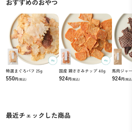
おすすめのおやつ
活をお手伝いします。
し、安心して続けやすい設
です。
よくあるご質問
フードの切り替え方法はどのようにしたらい
いですか？
特選まぐろパフ 25g
国産 鶏ささみチップ 40g
馬肉ジャーキ
550
924
924
円
円
円
(税込)
(税込)
(税込
原材料はすべて国産ですか？
最近チェックした商品
どのように保管をすればいいですか？