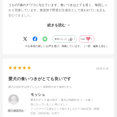
うちの7歳のチワワに与えています。食いつきはとても良く、毎回しっ
かり完食しています。無添加で野菜が主成分として使われている点も
安心できました。
無添加食材で
世界の栄養基準AAFCOをクリア*
与え始めてから、毛並みが少しツヤツヤしてきたように感じます。便
続きを読む
の状態も安定していて問題ありません。
「ドッグフード工房」は、人間の食事と同じようにワン
総合的にはリピートしたい商品です。
ちゃんの体に必要なすべての栄養を天然食材だけで摂る
参考になった
0
Like!
0
ことにこだわった無添加フードです。
※お客様の嬉しいお声を選び、掲載しています。（一部、編集も含む）
多くのペットフードには合成ビタミンや合成ミネラルな
どの添加物が配合されていますが、「ドッグフード工
房」は合成添加物を一切使用せずに天然食材のみでAAFC
2026.4.18
Oの基準をクリア（＊）しています。
大切な愛犬のすこやかさのためには、どんな妥協も許さ
愛犬の食いつきがとても良いです
ない。自然の恵みをそのまま活かした、安心でおいしい
購入の決め手は何でしたか？
:原材料が全て食材だから
できたてフードをお届けします。
モッシュ
＊AAFCO（米国飼料検査官協会）が定める成犬期の給与
愛犬のサイズ:
超小型犬
愛犬の年齢区分:
７～９歳
気になっていること:
特になし
試験をクリア
ドッグフード工房をどこで知りましたか？:
Web広告（検索
広告・SNS広告）を見て