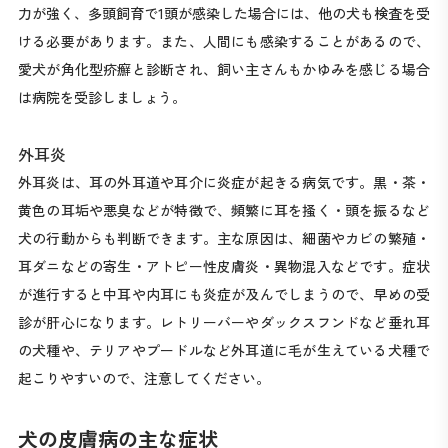
力が強く、多頭飼育で1頭が感染した場合には、他の犬も検査を受
ける必要があります。また、人間にも感染することがあるので、
愛犬が角化型疥癬と診断され、飼い主さんもかゆみを感じる場合
は病院を受診しましょう。
外耳炎
外耳炎は、耳の外耳道や耳介に炎症が起きる病気です。黒・茶・
黄色の耳垢や悪臭などが特徴で、頻繁に耳を掻く・頭を振るなど
犬の行動からも判断できます。主な原因は、細菌やカビの繁殖・
耳ダニなどの寄生・アトピー性皮膚炎・異物混入などです。症状
が進行すると中耳や内耳にも炎症が及んでしまうので、早めの受
診が肝心になります。レトリーバーやダックスフンドなど垂れ耳
の犬種や、テリアやプードルなど外耳道に毛が生えている犬種で
起こりやすいので、注意してください。
犬の皮膚病の主な症状