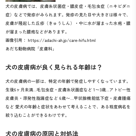
犬の皮膚病では、皮膚糸状菌症・膿皮症・毛包虫症（ニキビダニ
症）などで発疹がみられます。発疹の見た目や大きさは様々で、
皮膚が隆起した丘疹（きゅうしん）・中に水が溜まった水疱・膿
が溜まった膿疱などがあります。
画像引用：
https://adachi-ah.jp/care-hifu.html
あだち動物病院「皮膚科」
犬の皮膚病が良く見られる年齢は？
犬の皮膚病の一部は、特定の年齢で発症しやすくなっています。
生後6ヶ月未満…毛包虫症・皮膚糸状菌症など 1〜3歳…アトピー性
皮膚炎・原発性脂漏症など 6歳〜…甲状腺機能低下症・皮膚腫瘍
など 愛犬の年齢と症状をあわせて考えることで、ある程度病名を
絞り込むことができるわけです。
犬の皮膚病の原因と対処法