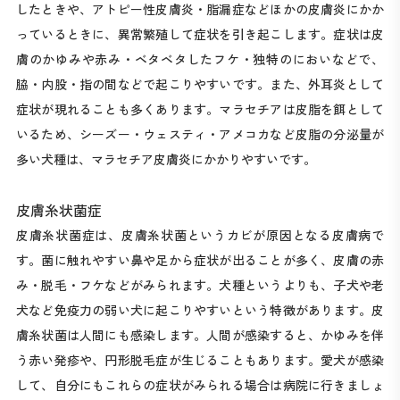
したときや、アトピー性皮膚炎・脂漏症などほかの皮膚炎にかか
っているときに、異常繁殖して症状を引き起こします。症状は皮
膚のかゆみや赤み・ベタベタしたフケ・独特のにおいなどで、
脇・内股・指の間などで起こりやすいです。また、外耳炎として
症状が現れることも多くあります。マラセチアは皮脂を餌として
いるため、シーズー・ウェスティ・アメコカなど皮脂の分泌量が
多い犬種は、マラセチア皮膚炎にかかりやすいです。
皮膚糸状菌症
皮膚糸状菌症は、皮膚糸状菌というカビが原因となる皮膚病で
す。菌に触れやすい鼻や足から症状が出ることが多く、皮膚の赤
み・脱毛・フケなどがみられます。犬種というよりも、子犬や老
犬など免疫力の弱い犬に起こりやすいという特徴があります。皮
膚糸状菌は人間にも感染します。人間が感染すると、かゆみを伴
う赤い発疹や、円形脱毛症が生じることもあります。愛犬が感染
して、自分にもこれらの症状がみられる場合は病院に行きましょ