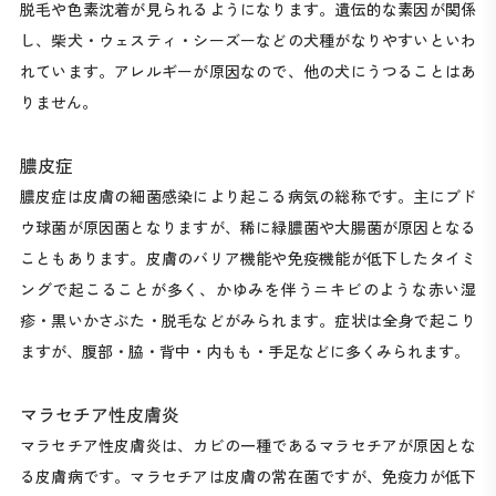
脱毛や色素沈着が見られるようになります。遺伝的な素因が関係
し、柴犬・ウェスティ・シーズーなどの犬種がなりやすいといわ
れています。アレルギーが原因なので、他の犬にうつることはあ
りません。
膿皮症
膿皮症は皮膚の細菌感染により起こる病気の総称です。主にブド
ウ球菌が原因菌となりますが、稀に緑膿菌や大腸菌が原因となる
こともあります。皮膚のバリア機能や免疫機能が低下したタイミ
ングで起こることが多く、かゆみを伴うニキビのような赤い湿
疹・黒いかさぶた・脱毛などがみられます。症状は全身で起こり
ますが、腹部・脇・背中・内もも・手足などに多くみられます。
マラセチア性皮膚炎
マラセチア性皮膚炎は、カビの一種であるマラセチアが原因とな
る皮膚病です。マラセチアは皮膚の常在菌ですが、免疫力が低下