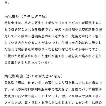
う。
毛包虫症（ニキビダニ症）
毛包虫症は、毛穴に寄生する毛包虫（ニキビダニ）が増殖するこ
とで引き起こされる皮膚病です。子犬・発情期や免疫抑制剤を服
用している成犬・基礎疾患のある老犬など、免疫力が弱い・低下
している犬がかかることが多いです。生後18か月齢以内に発症し
た場合は局所的な発疹やフケなど軽い症状のものが多いですが、
生後19か月齢以降になると症状が重くなり毛包炎や痛みなどを生
じる事があると言われています。
角化型疥癬（かくかがたかいせん）
角化型疥癬は、ヒゼンダニの寄生により引き起こされる皮膚病で
す。子犬や免疫抑制剤を服用中の成犬など、皮膚のバリア機能や
免疫力の弱い犬に起こりやすいです。激しいかゆみや分厚く硬い
フケなどが、耳・ひじ・お腹などに生じます。ヒゼンダニは感染