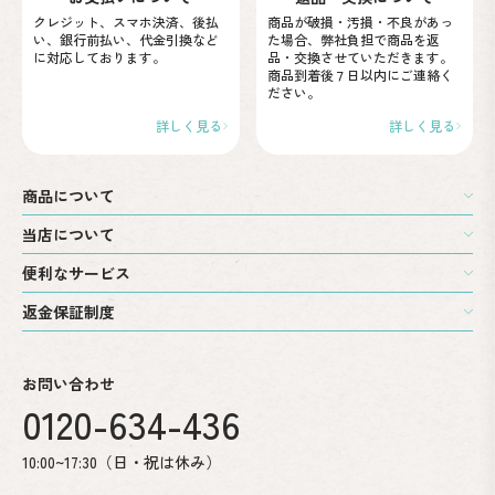
クレジット、スマホ決済、後払
商品が破損・汚損・不良が
あっ
い、
銀行前払い、代金引換など
た場合、弊社負担で商品を
返
に
対応しております。
品・交換させていただきます。
商品到着後７日以内に
ご連絡く
ださい。
詳しく見る
詳しく見る
商品について
当店について
便利なサービス
返金保証制度
お問い合わせ
0120-634-436
10:00~17:30（日・祝は休み）