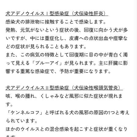
犬アデノウイルスⅠ型感染症（犬伝染性肝炎）
感染犬の排泄物に接触することで感染します。
発熱、元気がないという症状の後、回復に向かう犬が多
いですが、中には重症化し、皮膚への点状出血や痙攣な
どの症状が見られることもあります。
また、この病気の特徴として回復期に目の中が青白く濁
って見える「ブルーアイ」が見られます。主に肝臓に影
響する重篤な感染症で、予防が重要になります。
犬アデノウイルスⅡ型感染症（犬伝染性喉頭気管炎）
咳、喉の腫れ、くしゃみなど風邪に似た症状が現れま
す。
「ケンネルコフ」と呼ばれる犬の風邪の原因の1つと考え
られています。
ほかのウイルスとの混合感染を起こすと症状が重くなり
ます。