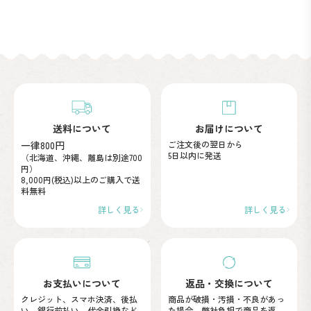
送料について
お届けについて
一律800円
ご注文後の翌日から
5日以内に発送
（北海道、沖縄、離島は別途700
円）
8,000円(税込)以上のご購入で
送
料無料
詳しく見る
詳しく見る
お支払いについて
返品・交換について
クレジット、スマホ決済、後払
商品が破損・汚損・不良が
あっ
い、
銀行前払い、代金引換など
た場合、弊社負担で商品を
返